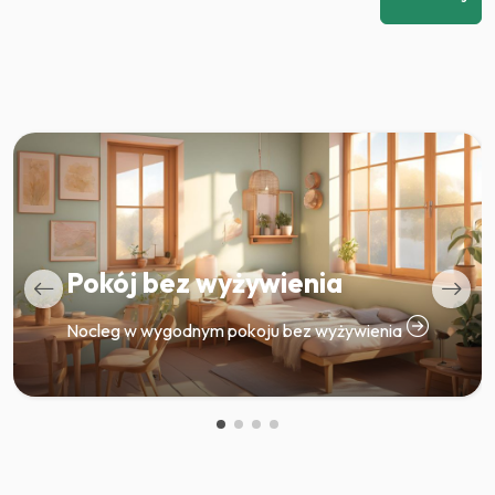
Pokój bez wyżywienia
Nocleg w wygodnym pokoju bez wyżywienia