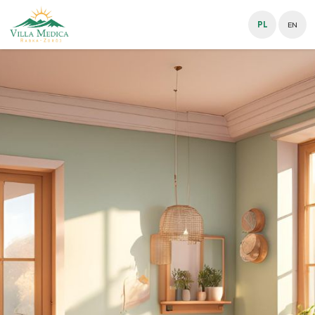
PL
EN