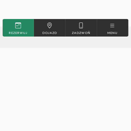
REZERWUJ
DOJAZD
ZADZWOŃ
MENU
Ośrodek VILLA MEDICA w Rabce-Zdrój.
Basen wewnętrzny i pełne wyżywienie.
+48 18 26 77 071
+48 511 956 482
recepcja@villamedica-rabka.pl