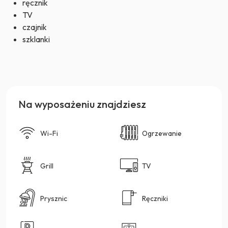
ręcznik
TV
czajnik
szklanki
Na wyposażeniu znajdziesz
Wi-Fi
Ogrzewanie
Grill
TV
Prysznic
Ręczniki