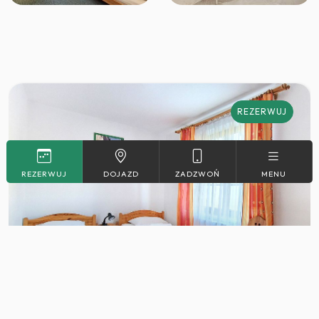
REZERWUJ
REZERWUJ
DOJAZD
ZADZWOŃ
MENU
2
Max. 2
18 m