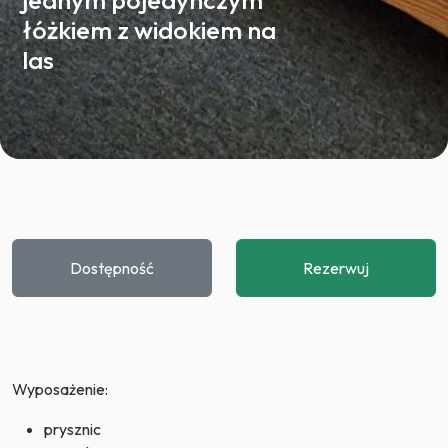
jednym pojedynczym
łóżkiem z widokiem na
las
Dostępność
Rezerwuj
Wyposażenie:
prysznic